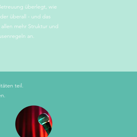
etreuung überlegt, wie
nder überall - und das
 allen mehr Struktur und
ausenregeln an.
äten teil.
en.