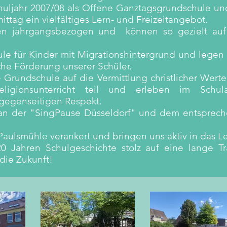
huljahr 2007/08 als Offene Ganztagsgrundschule u
tag ein vielfältiges Lern- und Freizeitangebot.
sen jahrgangsbezogen und können so gezielt auf 
le für Kinder mit Migrationshintergrund und lege
che Förderung unserer Schüler.
e Grundschule auf die Vermittlung christlicher Wer
ligionsunterricht teil und erleben im Schula
gegenseitigen Respekt.
an der "SingPause Düsseldorf" und dem entsprech
l Paulsmühle verankert und bringen uns aktiv in das L
0 Jahren Schulgeschichte stolz auf eine lange Tr
die Zukunft!