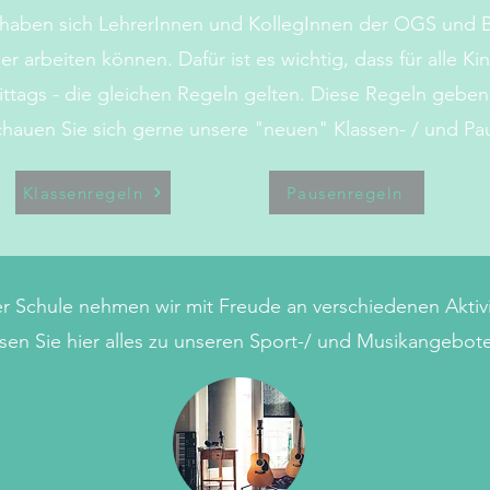
aben sich LehrerInnen und KollegInnen der OGS und B
er arbeiten können. Dafür ist es wichtig, dass für alle Ki
ttags - die gleichen Regeln gelten. Diese Regeln geben
Schauen Sie sich gerne unsere "neuen" Klassen- / und P
Klassenregeln
Pausenregeln
r Schule nehmen wir mit Freude an verschiedenen Aktivit
sen Sie hier alles zu unseren Sport-/ und Musikangebot