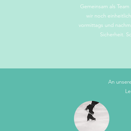
Gemeinsam als Team h
wir noch einheitlich
vormittags und nachmi
Sicherheit. 
An unsere
Le