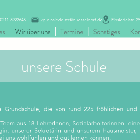
0211-8922648 kg.e
insiedelstr@duesseldorf.de
Einsiedelstr. 25,
es
Wir über uns
Termine
Sonstiges
Kon
unsere Schule
e Grundschule, die von rund 225 fröhlichen und
 Team aus 18 LehrerInnen, Sozialarbeiterinnen, eine
in, unserer Sekretärin und unserem Hausmeister, w
 bei uns wohlfühlen und gut lernen können.