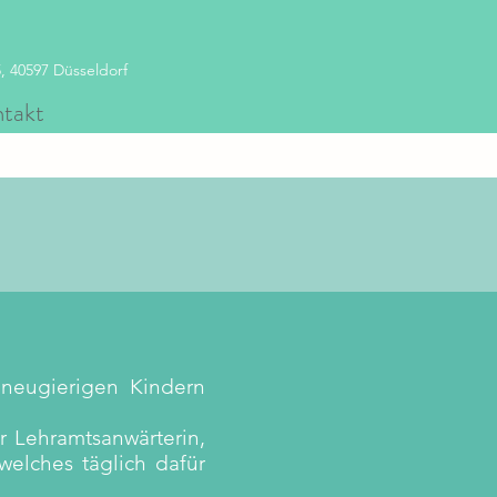
 40597 Düsseldorf
takt
 neugierigen Kindern
r Lehramtsanwärterin,
elches täglich dafür